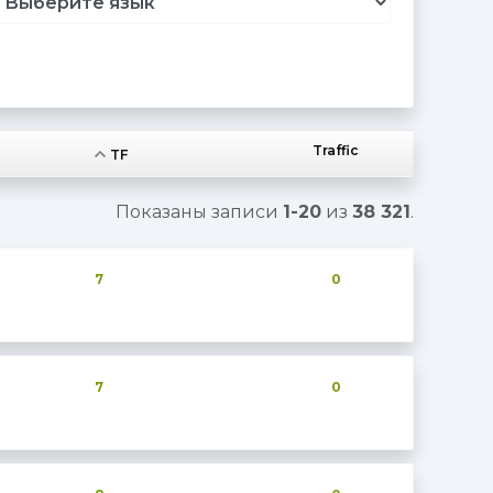
Traffic
TF
Показаны записи
1-20
из
38 321
.
7
0
7
0