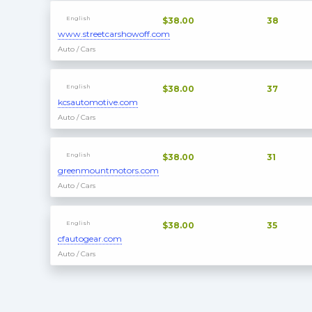
English
$38.00
38
www.streetcarshowoff.com
Auto / Cars
English
$38.00
37
kcsautomotive.com
Auto / Cars
English
$38.00
31
greenmountmotors.com
Auto / Cars
English
$38.00
35
cfautogear.com
Auto / Cars