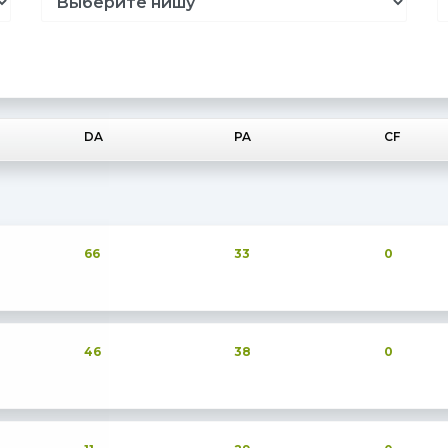
DA
PA
CF
66
33
0
46
38
0