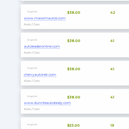
English
$38.00
42
www.maxximautos.com
Auto / Cars
English
$38.00
41
autoleaderonline.com
Auto / Cars
English
$38.00
41
cherryautonet.com
Auto / Cars
English
$38.00
41
www.dunriteautobody.com
Auto / Cars
English
$53.00
19