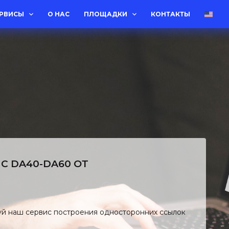
ЕРВИСЫ
О НАС
ПЛОЩАДКИ
КОНТАКТЫ
C DA40-DA60 ОТ
уй наш сервис построения односторонних ссылок