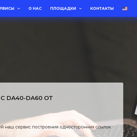
ЕРВИСЫ
О НАС
ПЛОЩАДКИ
КОНТАКТЫ
C DA40-DA60 ОТ
уй наш сервис построения односторонних ссылок