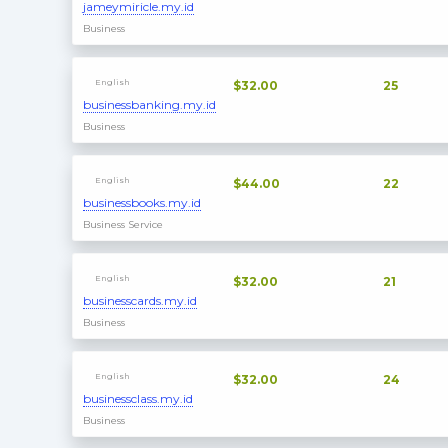
jameymiricle.my.id
Business
English
$32.00
25
businessbanking.my.id
Business
English
$44.00
22
businessbooks.my.id
Business Service
English
$32.00
21
businesscards.my.id
Business
English
$32.00
24
businessclass.my.id
Business