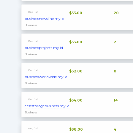
English
$53.00
20
businessnewsline.my.id
Business
English
$53.00
21
businessprojects.my.id
Business
English
$32.00
0
businessworldwide.my.id
Business
English
$54.00
14
easestoragebusiness.my.id
Business
English
$38.00
4