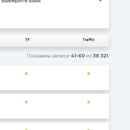
TF
Traffic
Показаны записи
41-60
из
38 321
.
0
0
0
0