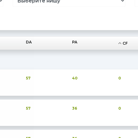
DA
PA
CF
57
40
0
57
36
0