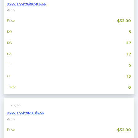
automotivedesigns.us
Auto
Price
$32.00
DR
5
DA
27
PA
17
TF
5
CF
13
Traffic
0
English
automotiveplants.us
Auto
Price
$32.00