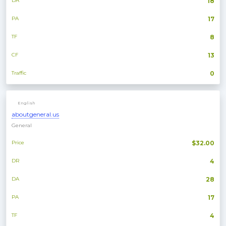
DA
18
PA
17
TF
8
CF
13
Traffic
0
English
aboutgeneral.us
General
Price
$32.00
DR
4
DA
28
PA
17
TF
4