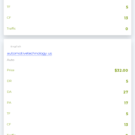
TF
5
CF
13
Traffic
0
English
automotivetechnology.us
Auto
Price
$32.00
DR
5
DA
27
PA
17
TF
5
CF
13