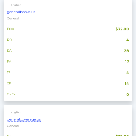
English
generalbooks.us
General
Price
$32.00
DR
4
DA
28
PA
17
TF
4
CF
14
Traffic
0
English
generalcoverage.us
General