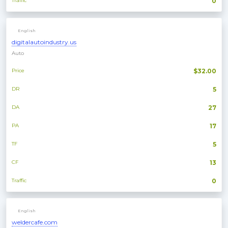
Traffic
0
English
digitalautoindustry.us
Auto
Price
$32.00
DR
5
DA
27
PA
17
TF
5
CF
13
Traffic
0
English
weldercafe.com