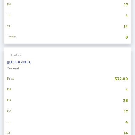
PA
17
TF
4
CF
14
Traffic
0
English
generalfact.us
General
Price
$32.00
DR
4
DA
28
PA
17
TF
4
CF
14