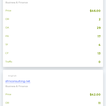
Business & Finance
Price
$46.00
DR
2
DA
29
PA
17
TF
4
CF
13
Traffic
0
English
sfmconsulting.net
Business & Finance
Price
$42.00
DR
11