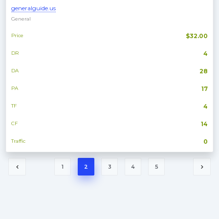
generalguide.us
General
Price
$32.00
DR
4
DA
28
PA
17
TF
4
CF
14
Traffic
0
1
2
3
4
5