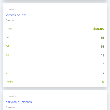
English
lovecasino.info
Casino
Price
$50.00
DR
18
DA
18
PA
17
TF
5
CF
7
Traffic
0
English
dailyrealbuzz.com
General