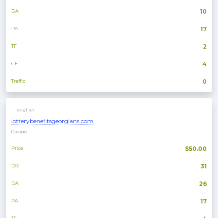
DA
10
PA
17
TF
2
CF
4
Traffic
0
English
lotterybenefitsgeorgians.com
Casino
Price
$50.00
DR
31
DA
26
PA
17