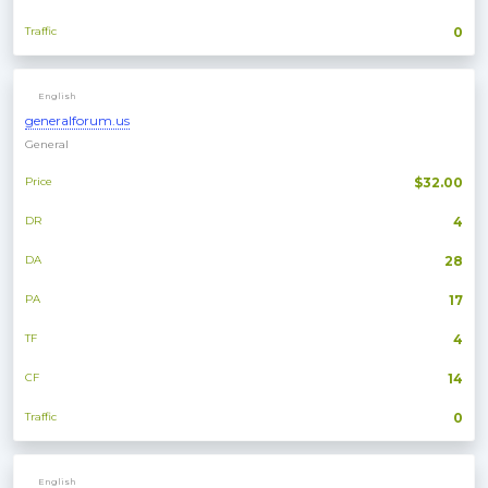
Traffic
0
English
generalforum.us
General
Price
$32.00
DR
4
DA
28
PA
17
TF
4
CF
14
Traffic
0
English