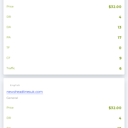
Price
$32.00
DR
4
DA
13
PA
17
TF
0
CF
9
Traffic
6
English
newsheadlinesuk.com
General
Price
$32.00
DR
4