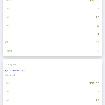
Price
$32.00
DR
4
DA
28
PA
17
TF
4
CF
14
Traffic
0
English
generaldata.us
General
Price
$32.00
DR
4
DA
28