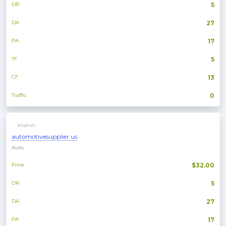
DR
5
DA
27
PA
17
TF
5
CF
13
Traffic
0
English
automotivesupplier.us
Auto
Price
$32.00
DR
5
DA
27
PA
17