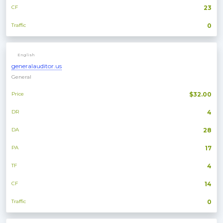
CF
23
Traffic
0
English
generalauditor.us
General
Price
$32.00
DR
4
DA
28
PA
17
TF
4
CF
14
Traffic
0