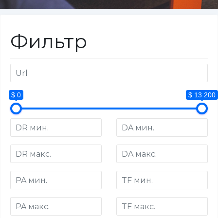
Фильтр
$ 0
$ 13 200