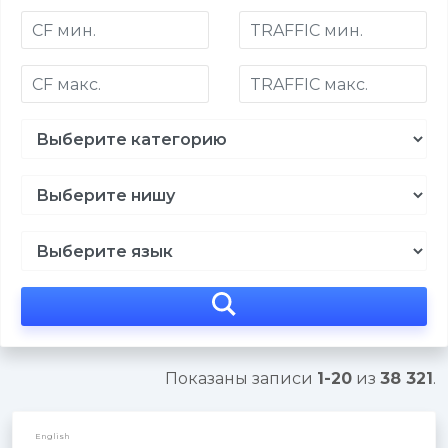
Показаны записи
1-20
из
38 321
.
English