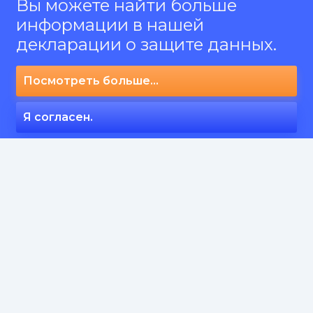
Вы можете найти больше
информации в нашей
декларации о защите данных.
Посмотреть больше...
Я согласен.
СЕРВИСЫ
Статьи на Английском
Социальные сигналы
Статьи на Английском от нейтива
Крауд ссылки, англоязычные и русскоязычные
Крауд ссылки, Европейские языки
Все сервисы