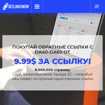
ПОКУПАЙ ОБРАТНЫЕ ССЫЛКИ C
DA40-DA60 ОТ
9.99$ ЗА ССЫЛКУ!
8,000,000 страниц:
США, Великобритания, Канада, ЕС – попробуй
наш сервис построения односторонних ссылок