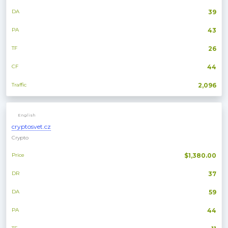
DA
39
PA
43
TF
26
CF
44
Traffic
2,096
English
cryptosvet.cz
Crypto
Price
$1,380.00
DR
37
DA
59
PA
44