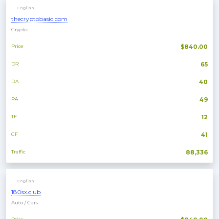
English
thecryptobasic.com
Crypto
Price
$840.00
DR
65
DA
40
PA
49
TF
12
CF
41
Traffic
88,336
English
180sx.club
Auto / Cars