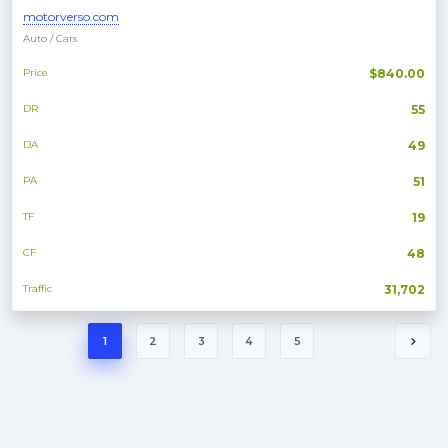
motorverso.com
Auto / Cars
Price
$840.00
DR
55
DA
49
PA
51
TF
19
CF
48
Traffic
31,702
1
2
3
4
5