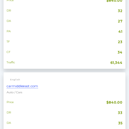
Price
$840.00
DR
32
DA
27
PA
41
TF
23
CF
34
Traffic
61,344
English
carmiddleeast.com
Auto / Cars
Price
$840.00
DR
33
DA
35